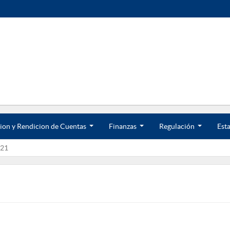
ion y Rendicion de Cuentas
Finanzas
Regulación
Esta
.
.
.
.
.
.
21
.
.
.