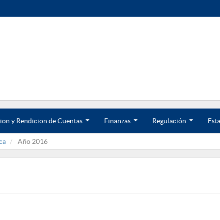
ion y Rendicion de Cuentas
Finanzas
Regulación
Esta
.
.
.
.
.
.
ca
Año 2016
.
.
.