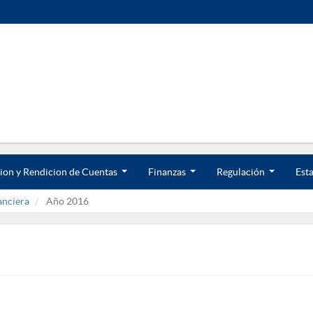
ion y Rendicion de Cuentas
Finanzas
Regulación
Esta
.
.
.
.
.
.
anciera
Año 2016
.
.
.