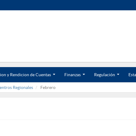
ion y Rendicion de Cuentas
Finanzas
Regulación
Esta
.
.
.
.
.
.
entros Regionales
Febrero
.
.
.