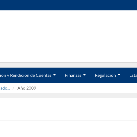
ion y Rendicion de Cuentas
Finanzas
Regulación
Esta
.
.
.
.
.
.
ado...
Año 2009
.
.
.