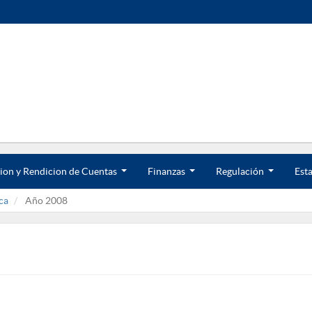
ion y Rendicion de Cuentas
Finanzas
Regulación
Esta
.
.
.
.
.
.
ca
Año 2008
.
.
.