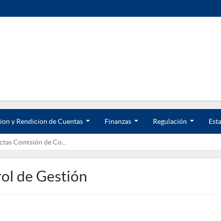
ion y Rendicion de Cuentas
Finanzas
Regulación
Esta
.
.
.
.
.
.
tas Comisión de Co...
.
.
.
ol de Gestión