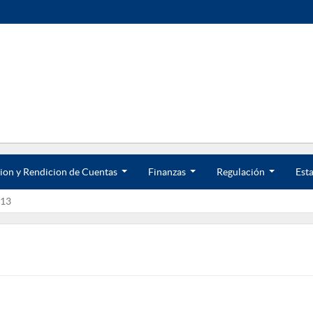
ion y Rendicion de Cuentas
Finanzas
Regulación
Esta
.
.
.
.
.
.
13
.
.
.