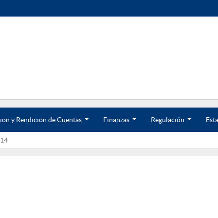
ion y Rendicion de Cuentas
Finanzas
Regulación
Esta
.
.
.
.
.
.
14
.
.
.