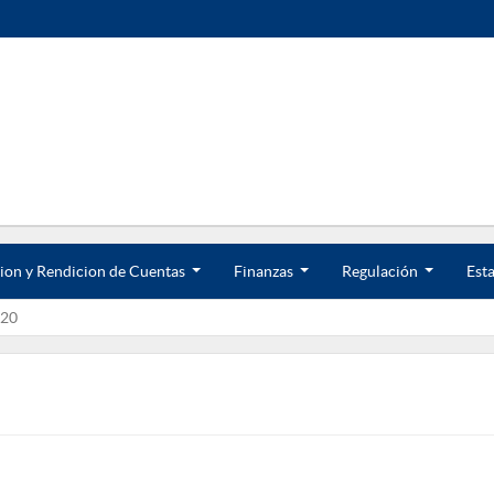
ion y Rendicion de Cuentas
Finanzas
Regulación
Esta
.
.
.
.
.
.
20
.
.
.