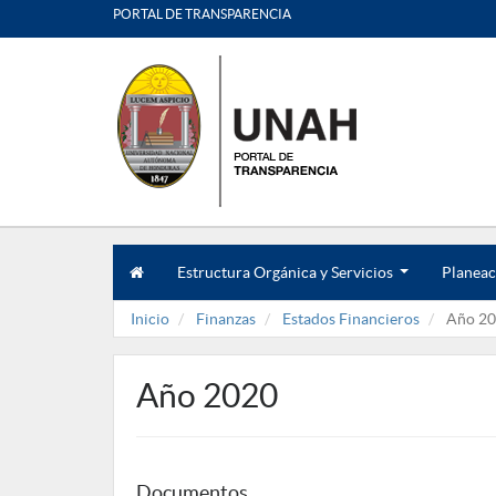
PORTAL DE TRANSPARENCIA
Estructura Orgánica y Servicios
Planeac
.
.
Inicio
Finanzas
Estados Financieros
Año 20
.
Año 2020
Documentos